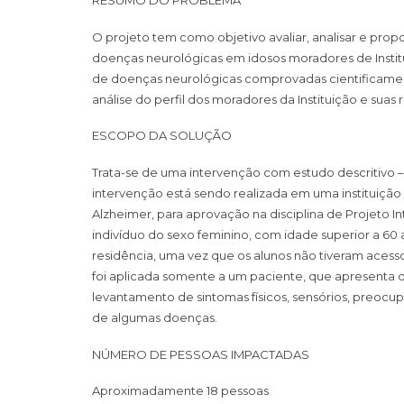
O projeto tem como objetivo avaliar, analisar e prop
doenças neurológicas em idosos moradores de Instit
de doenças neurológicas comprovadas cientificamente
análise do perfil dos moradores da Instituição e suas
ESCOPO DA SOLUÇÃO
Trata-se de uma intervenção com estudo descritivo – 
intervenção está sendo realizada em uma instituiç
Alzheimer, para aprovação na disciplina de Projeto In
indivíduo do sexo feminino, com idade superior a 60 
residência, uma vez que os alunos não tiveram acesso
foi aplicada somente a um paciente, que apresenta d
levantamento de sintomas físicos, sensórios, preoc
de algumas doenças.
NÚMERO DE PESSOAS IMPACTADAS
Aproximadamente 18 pessoas