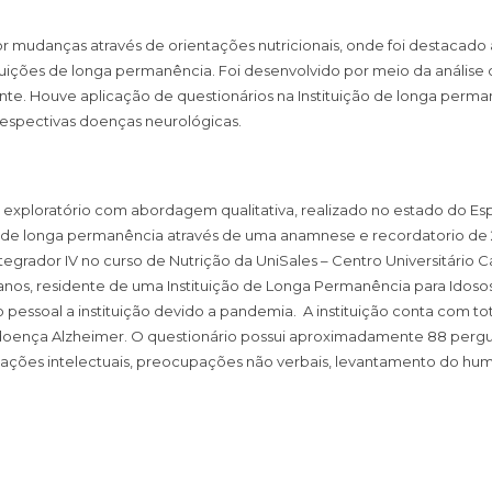
or mudanças através de orientações nutricionais, onde foi destacado
uições de longa permanência. Foi desenvolvido por meio da análise 
. Houve aplicação de questionários na Instituição de longa permanê
 respectivas doenças neurológicas.
exploratório com abordagem qualitativa, realizado no estado do Espír
ão de longa permanência através de uma anamnese e recordatorio d
tegrador IV no curso de Nutrição da UniSales – Centro Universitário C
anos, residente de uma Instituição de Longa Permanência para Idosos (
 pessoal a instituição devido a pandemia. A instituição conta com to
oença Alzheimer. O questionário possui aproximadamente 88 perguntas
upações intelectuais, preocupações não verbais, levantamento do 