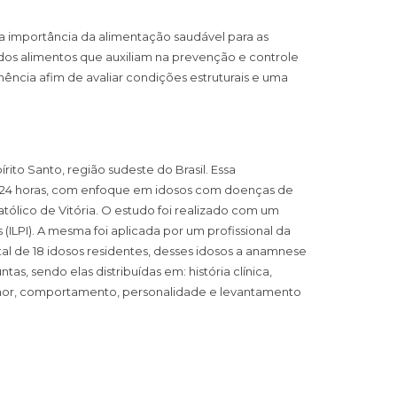
 a importância da alimentação saudável para as
dos alimentos que auxiliam na prevenção e controle
ncia afim de avaliar condições estruturais e uma
ito Santo, região sudeste do Brasil. Essa
e 24 horas, com enfoque em idosos com doenças de
atólico de Vitória. O estudo foi realizado com um
ILPI). A mesma foi aplicada por um profissional da
tal de 18 idosos residentes, desses idosos a anamnese
, sendo elas distribuídas em: história clínica,
humor, comportamento, personalidade e levantamento