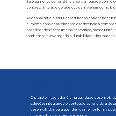
Esse aumento de resistência, se comparado com o c
concreto triturado do que outros materiais como blo
Após analisar e discutir os resultados obtidos nos e
aumenta consideravelmente a resistência à compres
propriedades físicas (massa específica, massa unitá
também seja investigada a durabilidade dos materiai
SOBRE A MOSTRA
O projeto integrador é uma atividade desenvolvida, 
soluções integrando o conteúdo aprendido a desaf
desenvolvidos para atender, da melhor forma possí
com aquilo que o mercado exige.