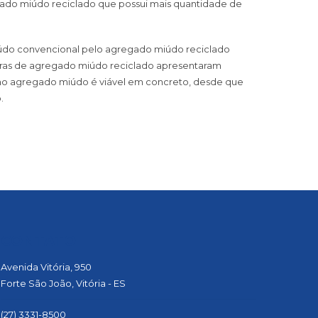
ado miúdo reciclado que possui mais quantidade de
 miúdo convencional pelo agregado miúdo reciclado
tras de agregado miúdo reciclado apresentaram
como agregado miúdo é viável em concreto, desde que
.
CONTATO
Avenida Vitória, 950
Forte São João, Vitória - ES
(27) 3331-8500