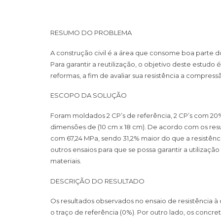
RESUMO DO PROBLEMA
A construção civil é a área que consome boa parte do
Para garantir a reutilização, o objetivo deste estud
reformas, a fim de avaliar sua resistência a compressã
ESCOPO DA SOLUÇÃO
Foram moldados 2 CP’s de referência, 2 CP’s com 20
dimensões de (10 cm x 18 cm). De acordo com os res
com 67,24 MPa, sendo 31,2% maior do que a resistênci
outros ensaios para que se possa garantir a utiliza
materiais.
DESCRIÇÃO DO RESULTADO
Os resultados observados no ensaio de resistência
o traço de referência (0%). Por outro lado, os conc