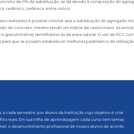
oncreto de 0% de substituição, se dá devido à composição do agreg
co cerâmico, cerâmica, entre outros.
nsaios realizados é possível concluir que a substituição do agregado
são do concreto, mesmo tendo um indicie de vazios maior. As amos
ria e granulometria) semelhantes às da areia natural. O uso de RCC 
s para que se possam estabelecer melhores parâmetros de utilização
a cada semestre, por alunos da Instituição cujo objetivo é criar
ios reais. Em sua trilha de aprendizagem cada curso tem temas
vel, o desenvolvimento profissional de nossos alunos de acordo