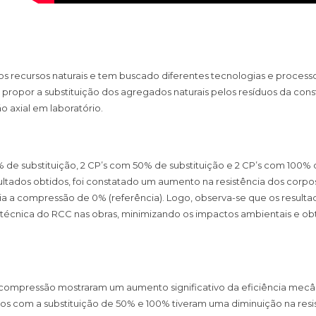
s recursos naturais e tem buscado diferentes tecnologias e processos
o é propor a substituição dos agregados naturais pelos resíduos da co
o axial em laboratório.
% de substituição, 2 CP’s com 50% de substituição e 2 CP’s com 100
ultados obtidos, foi constatado um aumento na resistência dos corp
a a compressão de 0% (referência). Logo, observa-se que os resultado
ção técnica do RCC nas obras, minimizando os impactos ambientais e 
 à compressão mostraram um aumento significativo da eficiência 
retos com a substituição de 50% e 100% tiveram uma diminuição na res