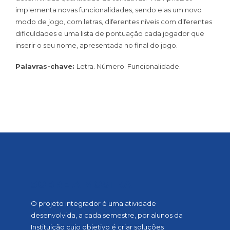
implementa novas funcionalidades, sendo elas um novo
modo de jogo, com letras, diferentes níveis com diferentes
dificuldades e uma lista de pontuação cada jogador que
inserir o seu nome, apresentada no final do jogo.
Palavras-chave:
Letra. Número. Funcionalidade.
SOBRE A MOSTRA
O projeto integrador é uma atividade
desenvolvida, a cada semestre, por alunos da
Instituição cujo objetivo é criar soluções