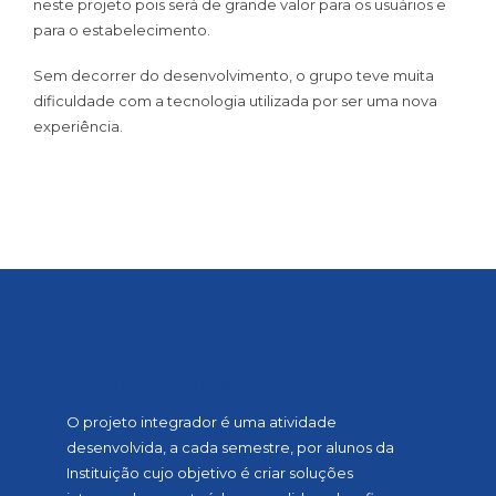
neste projeto pois será de grande valor para os usuários e
para o estabelecimento.
Sem decorrer do desenvolvimento, o grupo teve muita
dificuldade com a tecnologia utilizada por ser uma nova
experiência.
SOBRE A MOSTRA
O projeto integrador é uma atividade
desenvolvida, a cada semestre, por alunos da
Instituição cujo objetivo é criar soluções