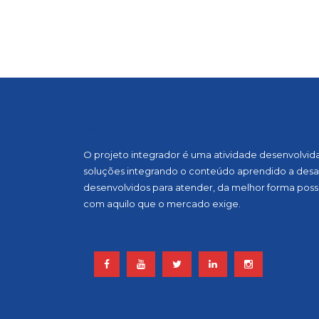
SOBRE A MOSTRA
O projeto integrador é uma atividade desenvolvida, 
soluções integrando o conteúdo aprendido a desaf
desenvolvidos para atender, da melhor forma possí
com aquilo que o mercado exige.
ACOMPANHE NOSSAS REDES S