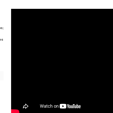
o;
os